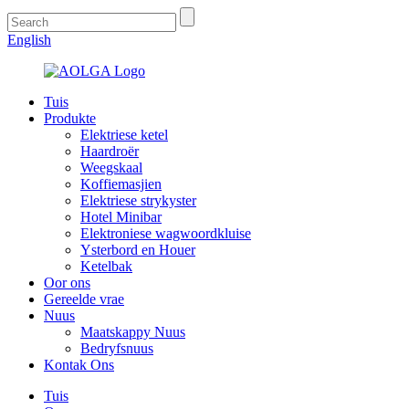
English
Tuis
Produkte
Elektriese ketel
Haardroër
Weegskaal
Koffiemasjien
Elektriese strykyster
Hotel Minibar
Elektroniese wagwoordkluise
Ysterbord en Houer
Ketelbak
Oor ons
Gereelde vrae
Nuus
Maatskappy Nuus
Bedryfsnuus
Kontak Ons
Tuis