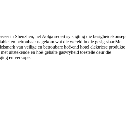
eer in Shenzhen, het Aolga sedert sy stigting die besigheidskonsep
stabiel en betroubaar nagekom wat die wêreld in die gesig staar.Met
elsmerk van veilige en betroubare hoë-end hotel elektriese produkte
 met uitstekende en hoë-gehalte gasvryheid toestelle deur die
ging en verkope.