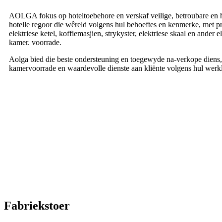
AOLGA fokus op hoteltoebehore en verskaf veilige, betroubare en h
hotelle regoor die wêreld volgens hul behoeftes en kenmerke, met p
elektriese ketel, koffiemasjien, strykyster, elektriese skaal en ander 
kamer. voorrade.
Aolga bied die beste ondersteuning en toegewyde na-verkope diens, 
kamervoorrade en waardevolle dienste aan kliënte volgens hul werkl
Fabriekstoer