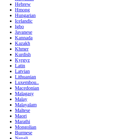
Hebrew
Hmong
Hungarian
Icelandic
Igbo
Javanese
Kannada
Kazakh
Khmer
Kurdish
Kyrgyz
Latin
Latvian
Lithuanian
Luxembou..
Macedonian
Malagasy
Malay
Malayalam
Maltese
Maori
Marathi
Mongolian
Burmese
Nepali