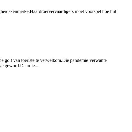
iligheidskenmerke.Haardroërvervaardigers moet voorspel hoe hul
.
ende golf van toeriste te verwelkom.Die pandemie-verwante
rye geword.Daardie...