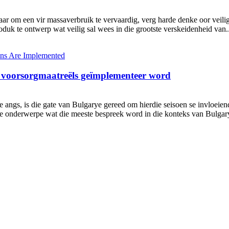
maar om een ​​vir massaverbruik te vervaardig, verg harde denke oor ve
uk te ontwerp wat veilig sal wees in die grootste verskeidenheid van..
 voorsorgmaatreëls geïmplementeer word
e angs, is die gate van Bulgarye gereed om hierdie seisoen se invloei
 die onderwerpe wat die meeste bespreek word in die konteks van Bulga