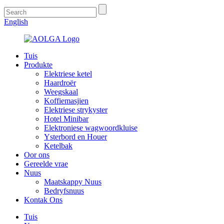
English
Tuis
Produkte
Elektriese ketel
Haardroër
Weegskaal
Koffiemasjien
Elektriese strykyster
Hotel Minibar
Elektroniese wagwoordkluise
Ysterbord en Houer
Ketelbak
Oor ons
Gereelde vrae
Nuus
Maatskappy Nuus
Bedryfsnuus
Kontak Ons
Tuis