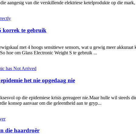
 die aangesig van die verskillende elektriese ketelprodukte op die mark
 korrek te gebruik
ewigskaal met 4 hoogs sensitiewe sensors, wat u gewig meer akkuraat ka
o hoe om Glass Electronic Weight S te gebruik ...
e epidemie het nie opgedaag nie
ksesvol op die epidemiese krisis gereageer nie.Maar hulle wil steeds di
rdie konsep aanvaar om die geleentheid aan te gryp...
an die haardroër