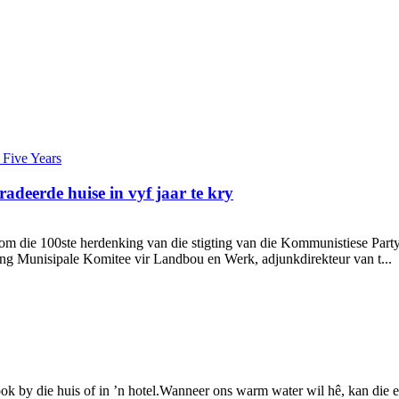
radeerde huise in vyf jaar te kry
 om die 100ste herdenking van die stigting van die Kommunistiese Par
ing Munisipale Komitee vir Landbou en Werk, adjunkdirekteur van t...
ook by die huis of in ’n hotel.Wanneer ons warm water wil hê, kan die 