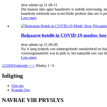
deur admin op 21-06-11
Die basiese idee agter haardroërs is redelik eenvoudig, 
haardroër misbruik kan word.Hulle probeer dan om 'n prod
Lees meer
Bulgaarse hotelle in COVID-19-modus: hoe
deur admin op 21-06-09
Na 'n lang tydperk van uitmergelende onsekerheid en bai
voorsorgmaatreëls wat in plek is, het natuurlik een van
Lees meer
1
2
3
4
5
6
Volgende >
>>
Bladsy 1 / 6
Inligting
Oor ons
Kontak Ons
NAVRAE VIR PRYSLYS