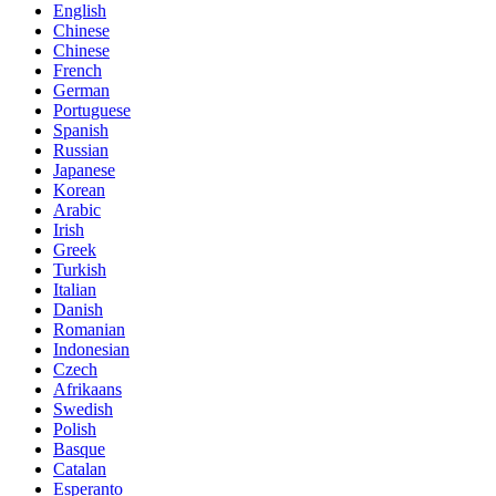
English
Chinese
Chinese
French
German
Portuguese
Spanish
Russian
Japanese
Korean
Arabic
Irish
Greek
Turkish
Italian
Danish
Romanian
Indonesian
Czech
Afrikaans
Swedish
Polish
Basque
Catalan
Esperanto