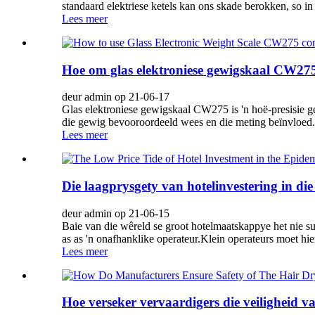
standaard elektriese ketels kan ons skade berokken, so in
Lees meer
Hoe om glas elektroniese gewigskaal CW275
deur admin op 21-06-17
Glas elektroniese gewigskaal CW275 is 'n hoë-presisie g
die gewig bevooroordeeld wees en die meting beïnvloed.S
Lees meer
Die laagprysgety van hotelinvestering in di
deur admin op 21-06-15
Baie van die wêreld se groot hotelmaatskappye het nie su
as as 'n onafhanklike operateur.Klein operateurs moet hie
Lees meer
Hoe verseker vervaardigers die veiligheid v